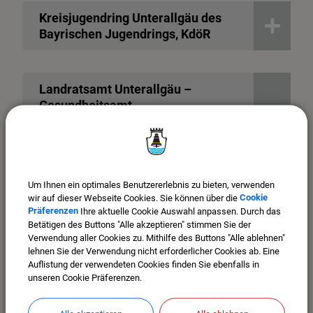
Kreisjugendring Unterallgäu des
Bayrischen Jugendrings, KdöR
Landratsamt Unterallgäu –
Gesundheitsamt
Staatlich anerkannte
Beratungsstelle für
Schwangerschaftsfragen
Um Ihnen ein optimales Benutzererlebnis zu bieten, verwenden
wir auf dieser Webseite Cookies. Sie können über die
Cookie
Landratsamt Unterallgäu -
Präferenzen
Ihre aktuelle Cookie Auswahl anpassen. Durch das
Koordination Inklusion
Betätigen des Buttons "Alle akzeptieren" stimmen Sie der
Verwendung aller Cookies zu. Mithilfe des Buttons "Alle ablehnen"
lehnen Sie der Verwendung nicht erforderlicher Cookies ab. Eine
Auflistung der verwendeten Cookies finden Sie ebenfalls in
unseren Cookie Präferenzen.
Lebenshilfe
Memmingen/Unterallgäu e.-V.
OBA Offene Angebote und