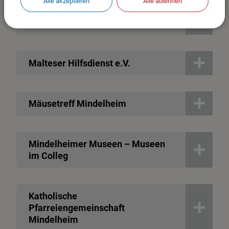
Alle akzeptieren
Alle ablehnen
Familienentlastender Dienst (FeD)
in Mindelheim
Malteser Hilfsdienst e.V.
Mäusetreff Mindelheim
Mindelheimer Museen – Museen
im Colleg
Katholische
Pfarreiengemeinschaft
Mindelheim