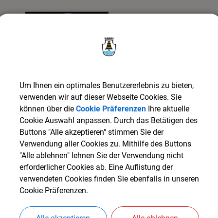
e
z
a
-
E
n
e
r
gi
e
-
n
d
U
m
w
el
t
z
e
n
t
r
u
m
All
g
ä
2. Klimaschutzkonzep
u
u
Zielsetzung des Klimasch
Entwicklung einer Planun
Stadtentwicklung im Hinb
werden verschiedene Sze
Um Ihnen ein optimales Benutzererlebnis zu bieten,
verwenden wir auf dieser Webseite Cookies. Sie
WEITERLESEN
können über die
Cookie Präferenzen
Ihre aktuelle
Cookie Auswahl anpassen. Durch das Betätigen des
Buttons "Alle akzeptieren" stimmen Sie der
Verwendung aller Cookies zu. Mithilfe des Buttons
3. Radverkehr - Bess
Firma Rofe
"Alle ablehnen" lehnen Sie der Verwendung nicht
Der Beitritt zur Arbeits
erforderlicher Cookies ab. Eine Auflistung der
(AGFK Bayern) ist ein weit
verwendeten Cookies finden Sie ebenfalls in unseren
Cookie Präferenzen.
Radteam der Stadt Mindel
allen Bereichen voran.