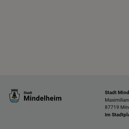
Stadt Min
Maximilians
87719 Min
Im Stadtpl