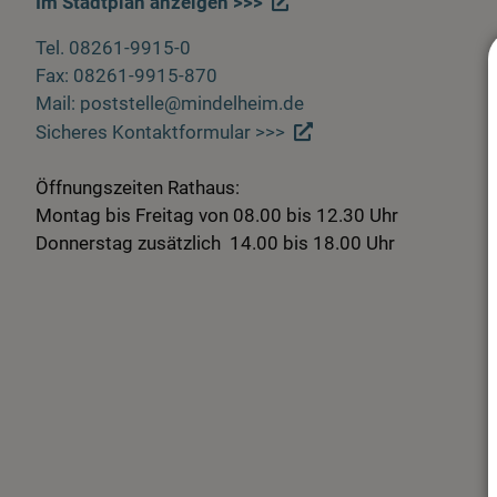
Im Stadtplan anzeigen >>>
Tel. 08261-9915-0
Fax: 08261-9915-870
Mail: poststelle@mindelheim.de
Sicheres Kontaktformular >>>
Öffnungszeiten Rathaus:
Montag bis Freitag von 08.00 bis 12.30 Uhr
Donnerstag zusätzlich 14.00 bis 18.00 Uhr